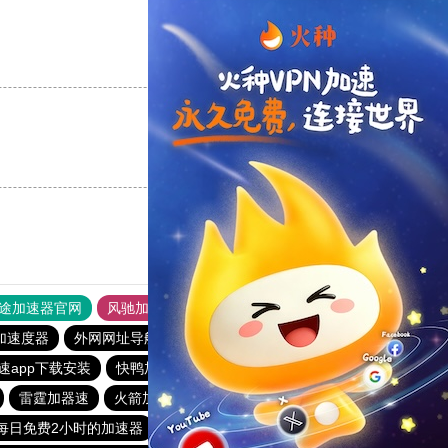
支持
[0]
反对
[0]
支持
[0]
反对
[0]
途加速器官网
风驰加速器
旋风加速器
加速度器
外网网址导航
软件中心
雷霆加速
狂飙加速器
速app下载安装
快鸭加速器官网下载安卓
速帆加速器
雷霆加器速
火箭加速器
安易加速器
快鸭加速器
每日免费2小时的加速器
免费梯子加速器app七天