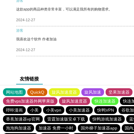
游客
这款app的商品种类非常丰富，可以满足我所有的购物需求。
2024-12-27
游客
我喜欢这个软件 作者加油
2024-12-27
友情链接
网站地图
QuickQ
旋风加速度器
旋风加速
坚果加速器
免费vps加速器外网苹果版
旋风加速度器
快连加速器
快连
哔咔漫画
小美
小美vpn
小美加速器
快鸭VPN
谷歌加
香蕉加速器vp官网
雷霆加速版安卓下载
快鸭游戏加速器
蓝
泡泡狗加速器
加速器 免费一小时
国外梯子加速器app
国内上