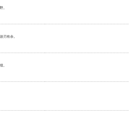
野。
中游刃有余。
绩。