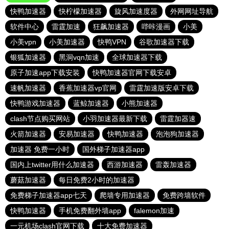
快鸭加速器
快柠檬加速器
旋风加速度器
外网网址导航
软件中心
雷霆加速
狂飙加速器
哔咔漫画
小美
小美vpn
小美加速器
快鸭VPN
谷歌加速器下载
银狐加速器
黑洞vqn加速
全球加速器下载
原子加速app下载安装
快鸭加速器官网下载安卓
速帆加速器
香蕉加速器vp官网
雷霆加速版安卓下载
快鸭游戏加速器
蓝鲸加速器
小熊加速器
clash节点购买网站
小羽加速器最新下载
雷霆加器速
火箭加速器
安易加速器
快鸭加速器
泡泡狗加速器
加速器 免费一小时
国外梯子加速器app
国内上twitter用什么加速器
西游加速器
雷轰加速器
蘑菇加速器
每日免费2小时的加速器
免费梯子加速器app七天
爬墙专用加速器
免费跨墙软件
快鸭加速器
手机免费翻外墙app
falemon加速
一元机场clash官网下载
十大免费加速器