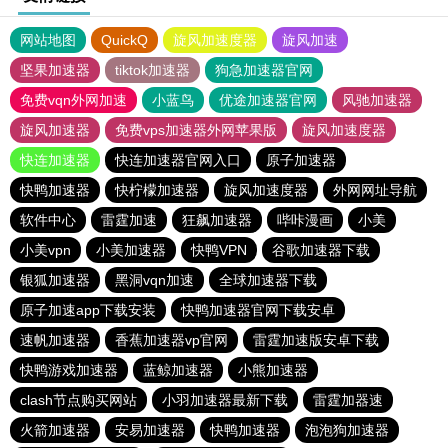
网站地图
QuickQ
旋风加速度器
旋风加速
坚果加速器
tiktok加速器
狗急加速器官网
免费vqn外网加速
小蓝鸟
优途加速器官网
风驰加速器
旋风加速器
免费vps加速器外网苹果版
旋风加速度器
快连加速器
快连加速器官网入口
原子加速器
快鸭加速器
快柠檬加速器
旋风加速度器
外网网址导航
软件中心
雷霆加速
狂飙加速器
哔咔漫画
小美
小美vpn
小美加速器
快鸭VPN
谷歌加速器下载
银狐加速器
黑洞vqn加速
全球加速器下载
原子加速app下载安装
快鸭加速器官网下载安卓
速帆加速器
香蕉加速器vp官网
雷霆加速版安卓下载
快鸭游戏加速器
蓝鲸加速器
小熊加速器
clash节点购买网站
小羽加速器最新下载
雷霆加器速
火箭加速器
安易加速器
快鸭加速器
泡泡狗加速器