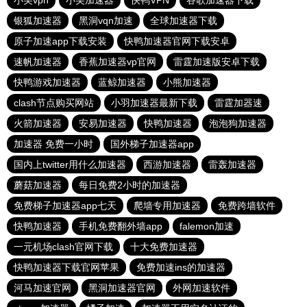
小美vpn
小美加速器
快鸭VPN
谷歌加速器下载
银狐加速器
黑洞vqn加速
全球加速器下载
原子加速app下载安装
快鸭加速器官网下载安卓
速帆加速器
香蕉加速器vp官网
雷霆加速版安卓下载
快鸭游戏加速器
蓝鲸加速器
小熊加速器
clash节点购买网站
小羽加速器最新下载
雷霆加器速
火箭加速器
安易加速器
快鸭加速器
泡泡狗加速器
加速器 免费一小时
国外梯子加速器app
国内上twitter用什么加速器
西游加速器
雷轰加速器
蘑菇加速器
每日免费2小时的加速器
免费梯子加速器app七天
爬墙专用加速器
免费跨墙软件
快鸭加速器
手机免费翻外墙app
falemon加速
一元机场clash官网下载
十大免费加速器
快鸭加速器下载官网苹果
免费加速ins的加速器
河马加速官网
黑洞加速器官网
外网加速软件