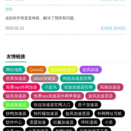
游客
这款软件简直是神器，解决了我所有问题。
2025-01-12
支持
[0]
反对
[0]
友情链接
网站地图
QuickQ
旋风加速度器
旋风加速
坚果加速器
tiktok加速器
狗急加速器官网
免费vqn外网加速
小蓝鸟
优途加速器官网
风驰加速器
旋风加速器
免费vps加速器外网苹果版
旋风加速度器
快连加速器
快连加速器官网入口
原子加速器
快鸭加速器
快柠檬加速器
旋风加速度器
外网网址导航
软件中心
雷霆加速
狂飙加速器
哔咔漫画
小美