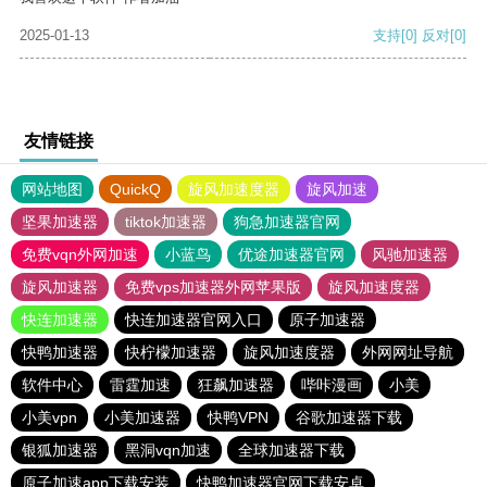
2025-01-13
支持
[0]
反对
[0]
友情链接
网站地图
QuickQ
旋风加速度器
旋风加速
坚果加速器
tiktok加速器
狗急加速器官网
免费vqn外网加速
小蓝鸟
优途加速器官网
风驰加速器
旋风加速器
免费vps加速器外网苹果版
旋风加速度器
快连加速器
快连加速器官网入口
原子加速器
快鸭加速器
快柠檬加速器
旋风加速度器
外网网址导航
软件中心
雷霆加速
狂飙加速器
哔咔漫画
小美
小美vpn
小美加速器
快鸭VPN
谷歌加速器下载
银狐加速器
黑洞vqn加速
全球加速器下载
原子加速app下载安装
快鸭加速器官网下载安卓