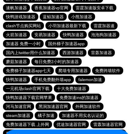
速帆加速器
香蕉加速器vp官网
雷霆加速版安卓下载
快鸭游戏加速器
蓝鲸加速器
小熊加速器
clash节点购买网站
小羽加速器最新下载
雷霆加器速
火箭加速器
安易加速器
快鸭加速器
泡泡狗加速器
加速器 免费一小时
国外梯子加速器app
国内上twitter用什么加速器
西游加速器
雷轰加速器
蘑菇加速器
每日免费2小时的加速器
免费梯子加速器app七天
爬墙专用加速器
免费跨墙软件
快鸭加速器
手机免费翻外墙app
falemon加速
一元机场clash官网下载
十大免费加速器
快鸭加速器下载官网苹果
免费加速ins的加速器
河马加速官网
黑洞加速器官网
外网加速软件
steam加速器
橘子加速
加速器不用实名认证的
免费加速器下载 上外网
优途加速器官网
雷轰加速器官网
极风加速器
免费vps试用7天
VP加速器免费永久版兑换券