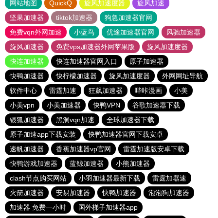
网站地图
QuickQ
旋风加速度器
旋风加速
坚果加速器
tiktok加速器
狗急加速器官网
免费vqn外网加速
小蓝鸟
优途加速器官网
风驰加速器
旋风加速器
免费vps加速器外网苹果版
旋风加速度器
快连加速器
快连加速器官网入口
原子加速器
快鸭加速器
快柠檬加速器
旋风加速度器
外网网址导航
软件中心
雷霆加速
狂飙加速器
哔咔漫画
小美
小美vpn
小美加速器
快鸭VPN
谷歌加速器下载
银狐加速器
黑洞vqn加速
全球加速器下载
原子加速app下载安装
快鸭加速器官网下载安卓
速帆加速器
香蕉加速器vp官网
雷霆加速版安卓下载
快鸭游戏加速器
蓝鲸加速器
小熊加速器
clash节点购买网站
小羽加速器最新下载
雷霆加器速
火箭加速器
安易加速器
快鸭加速器
泡泡狗加速器
加速器 免费一小时
国外梯子加速器app