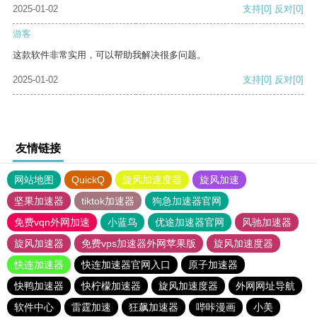
2025-01-02
支持
[0]
反对
[0]
游客
这款软件非常实用，可以帮助我解决很多问题。
2025-01-02
支持
[0]
反对
[0]
友情链接
网站地图
QuickQ
旋风加速度器
旋风加速
坚果加速器
tiktok加速器
狗急加速器官网
免费vqn外网加速
小蓝鸟
优途加速器官网
风驰加速器
旋风加速器
免费vps加速器外网苹果版
旋风加速度器
快连加速器
快连加速器官网入口
原子加速器
快鸭加速器
快柠檬加速器
旋风加速度器
外网网址导航
软件中心
雷霆加速
狂飙加速器
哔咔漫画
小美