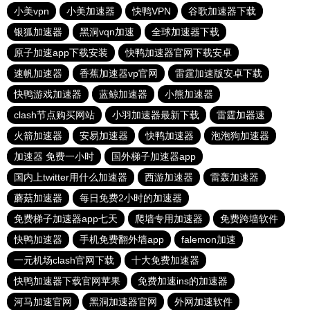
小美vpn
小美加速器
快鸭VPN
谷歌加速器下载
银狐加速器
黑洞vqn加速
全球加速器下载
原子加速app下载安装
快鸭加速器官网下载安卓
速帆加速器
香蕉加速器vp官网
雷霆加速版安卓下载
快鸭游戏加速器
蓝鲸加速器
小熊加速器
clash节点购买网站
小羽加速器最新下载
雷霆加器速
火箭加速器
安易加速器
快鸭加速器
泡泡狗加速器
加速器 免费一小时
国外梯子加速器app
国内上twitter用什么加速器
西游加速器
雷轰加速器
蘑菇加速器
每日免费2小时的加速器
免费梯子加速器app七天
爬墙专用加速器
免费跨墙软件
快鸭加速器
手机免费翻外墙app
falemon加速
一元机场clash官网下载
十大免费加速器
快鸭加速器下载官网苹果
免费加速ins的加速器
河马加速官网
黑洞加速器官网
外网加速软件